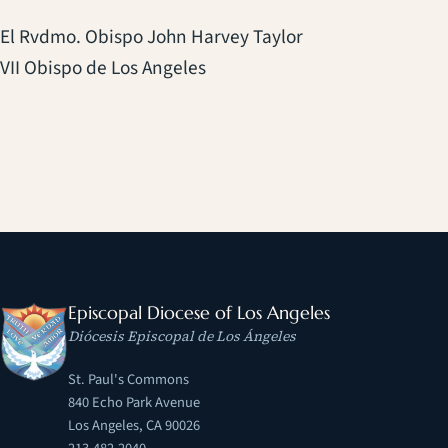
El Rvdmo. Obispo John Harvey Taylor
VII Obispo de Los Angeles
Episcopal Diocese of Los Angeles
Diócesis Episcopal de Los Ángeles
St. Paul's Commons
840 Echo Park Avenue
Los Angeles, CA 90026