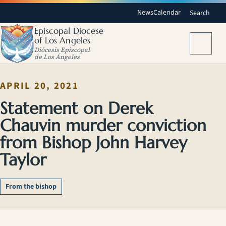
News
Calendar
Search
Episcopal Diocese
of Los Angeles
Menu
Diócesis Episcopal
de Los Ángeles
APRIL 20, 2021
Statement on Derek
Chauvin murder conviction
from Bishop John Harvey
Taylor
From the bishop